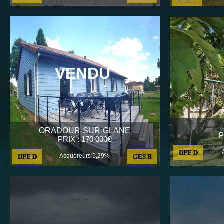
VENDU
ORADOUR-SUR-GLANE
P
PRIX : 170 000€
DPE D
Acquéreurs 5,29%
DPE D
GES B