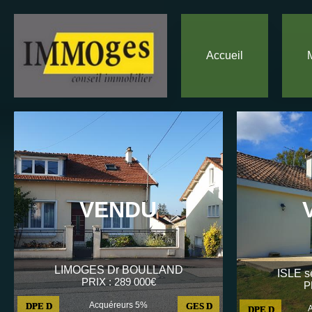
Accueil
VENDU
LIMOGES Dr BOULLAND
ISLE 
PRIX : 289 000€
P
Acquéreurs 5%
DPE D
GES D
DPE D