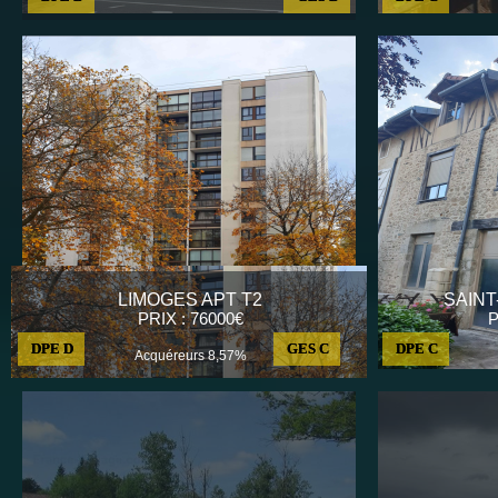
LIMOGES APT T2
SAINT
PRIX : 76000€
P
DPE D
GES C
DPE C
Acquéreurs 8,57%