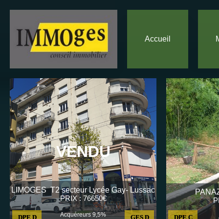
Accueil
VENDU
LIMOGES T2 secteur Lycée Gay- Lussac
PANAZ
PRIX : 76650€
P
Acquéreurs 9,5%
DPE D
GES D
DPE C